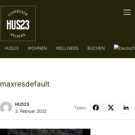
SE
HUS23
WOHNEN
WELLNESS
BUCHEN
maxresdefault
HUS23
Teilen:
3. Februar 2022