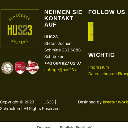
NEHMEN SIE
FOLLOW US
KONTAKT
AUF
facebook
instagram
HUS23
Stefan Jochum
Schmitte 23 | 6888
WICHTIG
Schröcken
+43 664 827 02 37
Impressum
anfrage@hus23.at
Datenschutzerklärun
Copyright © 2023 — HUS23 |
Designed by
kreatur.work
Schröcken | All Rights Reserved
Deutsch
English
(
Englisch
)