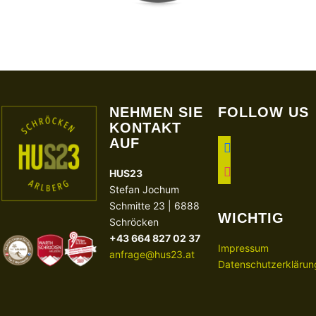
NEHMEN SIE
FOLLOW US
KONTAKT
AUF
facebook
instagram
HUS23
Stefan Jochum
Schmitte 23 | 6888
WICHTIG
Schröcken
+43 664 827 02 37
Impressum
anfrage@hus23.at
Datenschutzerklärun