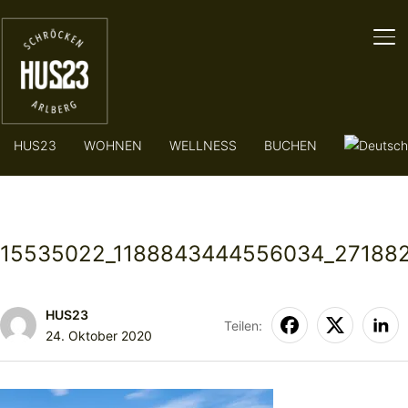
SE
HUS23
WOHNEN
WELLNESS
BUCHEN
15535022_1188843444556034_27188
HUS23
Teilen:
24. Oktober 2020