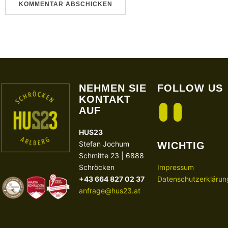
NEHMEN SIE
FOLLOW US
KONTAKT
AUF
facebook
instagram
HUS23
Stefan Jochum
WICHTIG
Schmitte 23 | 6888
Schröcken
Impressum
+43 664 827 02 37
Datenschutzerklärun
anfrage@hus23.at