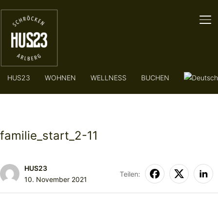
SE
HUS23
WOHNEN
WELLNESS
BUCHEN
familie_start_2-11
HUS23
Teilen:
10. November 2021