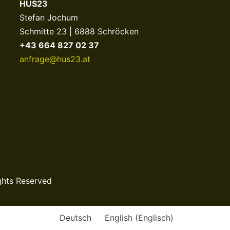
HUS23
Stefan Jochum
Schmitte 23 | 6888 Schröcken
+43 664 827 02 37
anfrage@hus23.at
ghts Reserved
Deutsch
English
(
Englisch
)