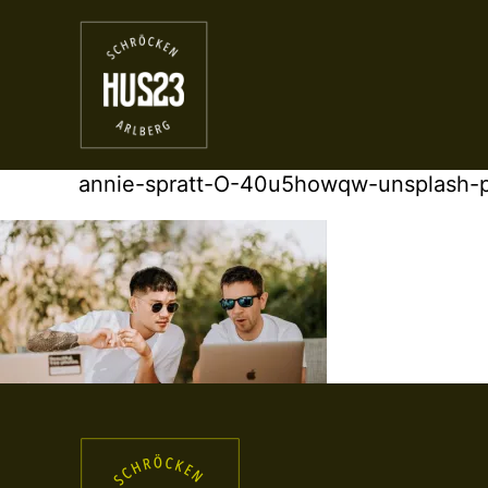
annie-spratt-O-40u5howqw-unsplash