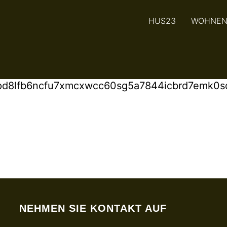
HUS23
WOHNE
-pd8lfb6ncfu7xmcxwcc60sg5a7844icbrd7emk0
NEHMEN SIE KONTAKT AUF