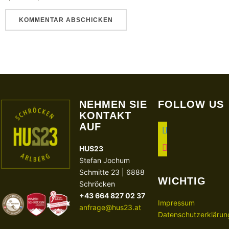
NEHMEN SIE
FOLLOW US
KONTAKT
AUF
facebook
instagram
HUS23
Stefan Jochum
Schmitte 23 | 6888
WICHTIG
Schröcken
+43 664 827 02 37
Impressum
anfrage@hus23.at
Datenschutzerklärun