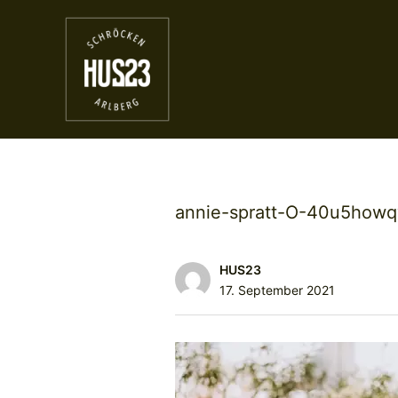
annie-spratt-O-40u5howq
HUS23
17. September 2021