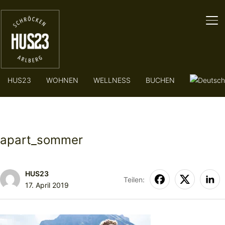
SE
HUS23
WOHNEN
WELLNESS
BUCHEN
apart_sommer
HUS23
Teilen:
17. April 2019