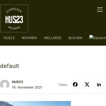
SE
HUS23
WOHNEN
WELLNESS
BUCHEN
default
HUS23
Teilen:
16. November 2021