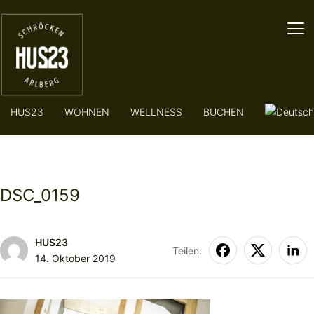
SE
HUS23
WOHNEN
WELLNESS
BUCHEN
DSC_0159
HUS23
Teilen:
14. Oktober 2019