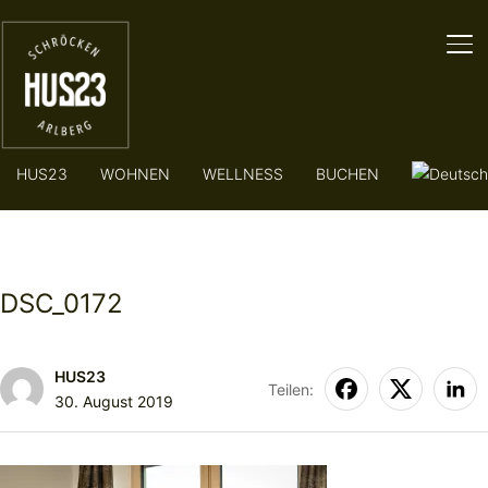
SE
HUS23
WOHNEN
WELLNESS
BUCHEN
DSC_0172
HUS23
Teilen:
30. August 2019