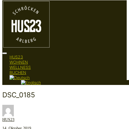
Seitenleiste
HUS23
&
WOHNEN
Navigation
WELLNESS
umschalten
BUCHEN
DSC_0185
HUS23
14. Oktober 2019