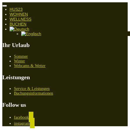
Navigation
HUS23
umschalten
WOHNEN
WELLNESS
BUCHEN
Ihr Urlaub
Sommer
Winter
Webcams & Wetter
Leistungen
Service & Leistungen
Buchungsinformationen
Follow us
facebook
instagram