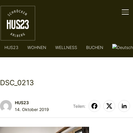
SE
HUS23
WOHNEN
WELLNESS
BUCHEN
DSC_0213
HUS23
Teilen:
14. Oktober 2019