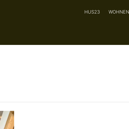
HUS23
WOHNE