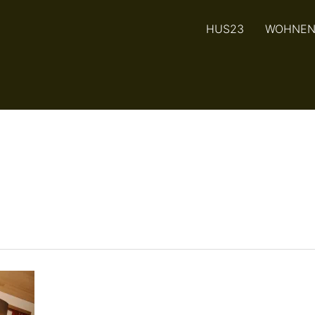
HUS23
WOHNE