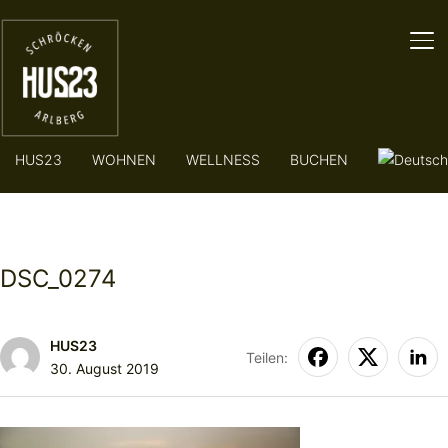
SE
HUS23
WOHNEN
WELLNESS
BUCHEN
DSC_0274
HUS23
Teilen:
30. August 2019