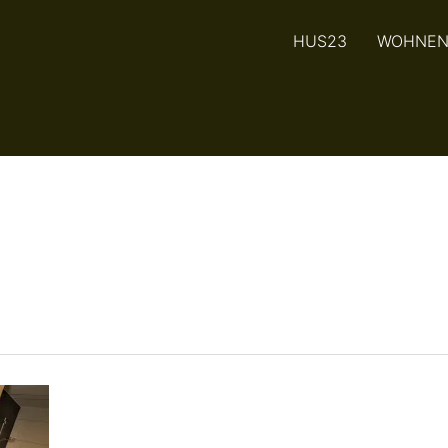
HUS23
WOHNE