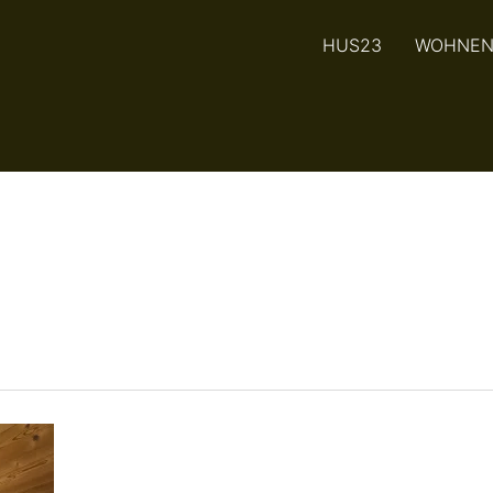
HUS23
WOHNE