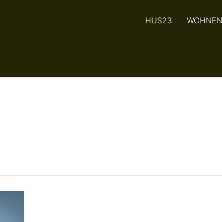
HUS23
WOHNE