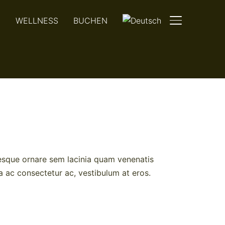
N
WELLNESS
BUCHEN
SEITENLEIST
esque ornare sem lacinia quam venenatis
a ac consectetur ac, vestibulum at eros.