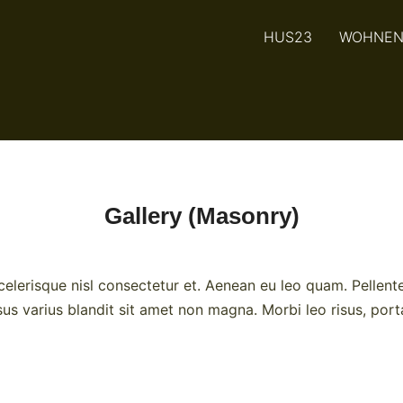
HUS23
WOHNE
Gallery (Masonry)
lerisque nisl consectetur et. Aenean eu leo quam. Pellent
s varius blandit sit amet non magna. Morbi leo risus, port