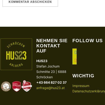
NEHMEN SIE
FOLLOW US
KONTAKT
AUF
facebook
instagram
HUS23
Stefan Jochum
Schmitte 23 | 6888
WICHTIG
Schröcken
+43 664 827 02 37
Impressum
anfrage@hus23.at
Datenschutzerklärun