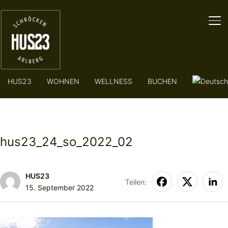
SE
HUS23
WOHNEN
WELLNESS
BUCHEN
hus23_24_so_2022_02
HUS23
Teilen:
15. September 2022