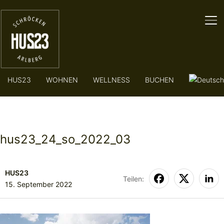
SE
HUS23
WOHNEN
WELLNESS
BUCHEN
hus23_24_so_2022_03
HUS23
Teilen:
15. September 2022