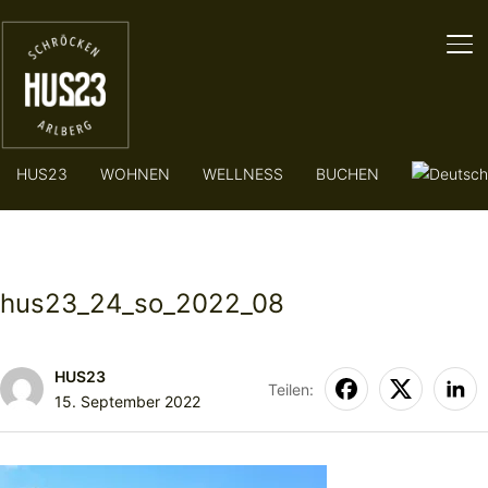
SE
HUS23
WOHNEN
WELLNESS
BUCHEN
hus23_24_so_2022_08
HUS23
Teilen:
15. September 2022