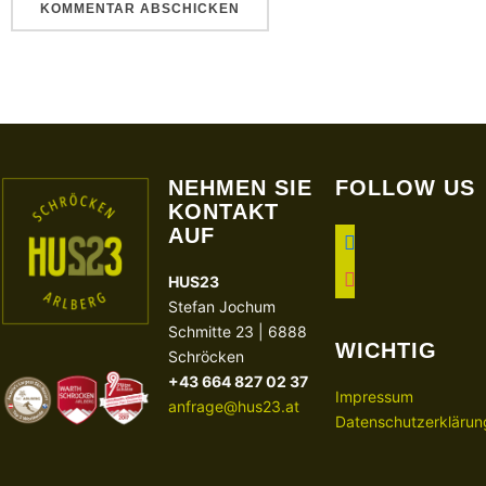
NEHMEN SIE
FOLLOW US
KONTAKT
AUF
facebook
instagram
HUS23
Stefan Jochum
Schmitte 23 | 6888
WICHTIG
Schröcken
+43 664 827 02 37
Impressum
anfrage@hus23.at
Datenschutzerklärun