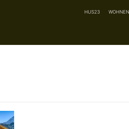
HUS23
WOHNE