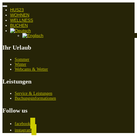
Navigation
HUS23
umschalten
WOHNEN
WELLNESS
BUCHEN
Ihr Urlaub
Sommer
Winter
Webcams & Wetter
Leistungen
Service & Leistungen
Buchungsinformationen
Follow us
facebook
instagram