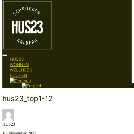
Seitenleiste
HUS23
&
WOHNEN
Navigation
WELLNESS
umschalten
BUCHEN
hus23_top1-12
HUS23
16. November 2021