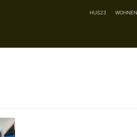
HUS23
WOHNE