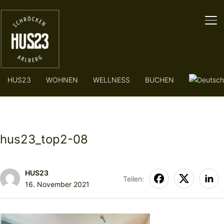
SE
HUS23
WOHNEN
WELLNESS
BUCHEN
hus23_top2-08
HUS23
Teilen:
16. November 2021