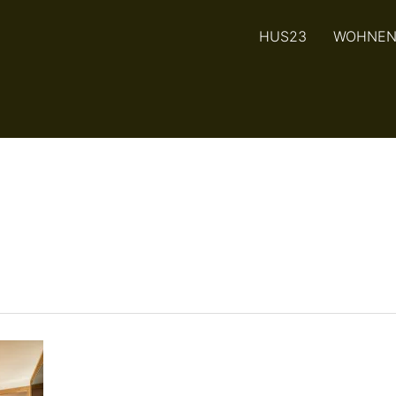
HUS23
WOHNE