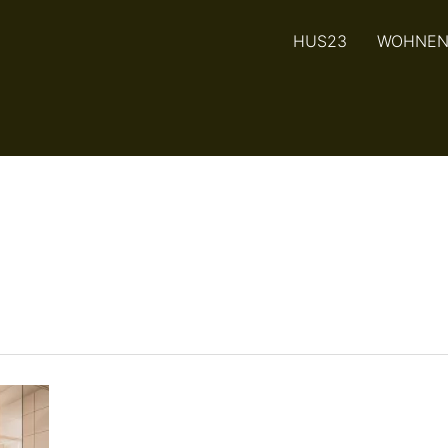
HUS23
WOHNE