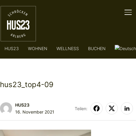
SE
HUS23
WOHNEN
WELLNESS
BUCHEN
hus23_top4-09
HUS23
Teilen:
16. November 2021