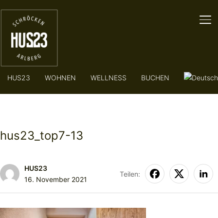
SE
HUS23
WOHNEN
WELLNESS
BUCHEN
hus23_top7-13
HUS23
Teilen:
16. November 2021