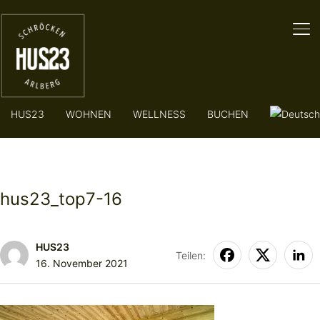
SE
HUS23
WOHNEN
WELLNESS
BUCHEN
hus23_top7-16
HUS23
Teilen:
16. November 2021