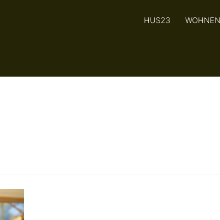
HUS23
WOHNE