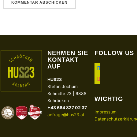
NEHMEN SIE
FOLLOW US
KONTAKT
AUF
facebook
instagram
HUS23
Stefan Jochum
Schmitte 23 | 6888
WICHTIG
Schröcken
+43 664 827 02 37
Impressum
anfrage@hus23.at
Datenschutzerklärun