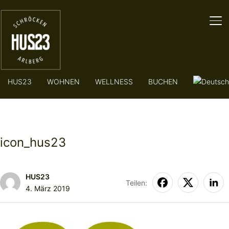
SE
HUS23
WOHNEN
WELLNESS
BUCHEN
icon_hus23
HUS23
Teilen:
4. März 2019