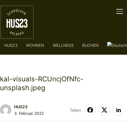
SE
HUS23
WOHNEN
WELLNESS
BUCHEN
kal-visuals-RCUncjOfNfc-
unsplash.jpeg
HUS23
Teilen:
3. Februar 2022