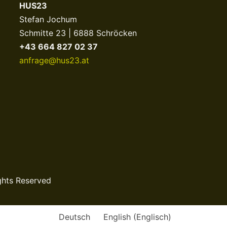
HUS23
Stefan Jochum
Schmitte 23 | 6888 Schröcken
+43 664 827 02 37
anfrage@hus23.at
ghts Reserved
Deutsch
English
(
Englisch
)