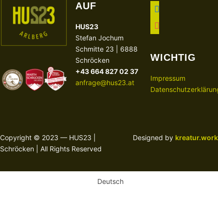
AUF
facebook
instagram
HUS23
Stefan Jochum
Schmitte 23 | 6888
WICHTIG
Schröcken
+43 664 827 02 37
Impressum
anfrage@hus23.at
Datenschutzerklärun
Copyright © 2023 — HUS23 |
Designed by
kreatur.work
Schröcken | All Rights Reserved
Deutsch