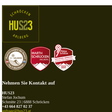
Nehmen Sie Kontakt auf
HUS23
Stefan Jochum
Schmitte 23 | 6888 Schröcken
+43 664 827 02 37
anfrage@hus23.at