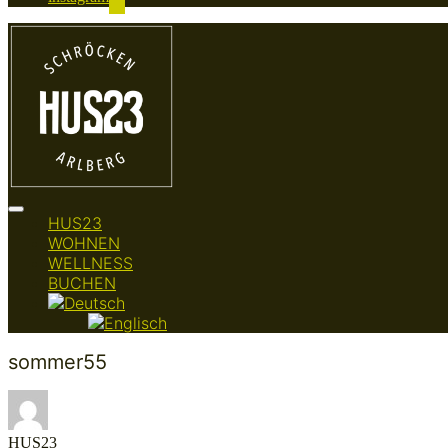
Seitenleiste
HUS23
&
WOHNEN
Navigation
umschalten
WELLNESS
BUCHEN
sommer55
HUS23