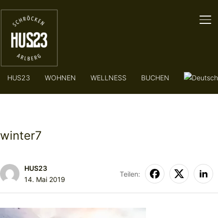
SE
HUS23
WOHNEN
WELLNESS
BUCHEN
winter7
HUS23
Teilen:
14. Mai 2019