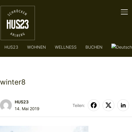
SE
HUS23
WOHNEN
WELLNESS
BUCHEN
winter8
HUS23
Teilen:
14. Mai 2019