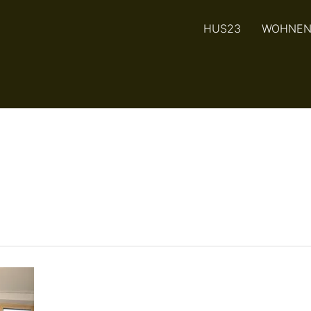
HUS23
WOHNE